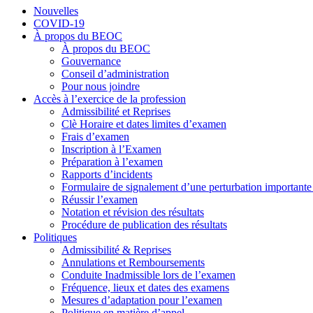
Nouvelles
COVID-19
À propos du BEOC
À propos du BEOC
Gouvernance
Conseil d’administration
Pour nous joindre
Accès à l’exercice de la profession
Admissibilité et Reprises
Clè Horaire et dates limites d’examen
Frais d’examen
Inscription à l’Examen
Préparation à l’examen
Rapports d’incidents
Formulaire de signalement d’une perturbation importan
Réussir l’examen
Notation et révision des résultats
Procédure de publication des résultats
Politiques
Admissibilité & Reprises
Annulations et Remboursements
Conduite Inadmissible lors de l’examen
Fréquence, lieux et dates des examens
Mesures d’adaptation pour l’examen
Politique en matière d’appel