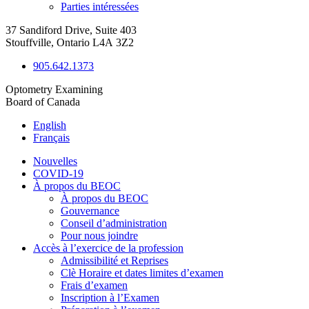
Parties intéressées
37 Sandiford Drive, Suite 403
Stouffville, Ontario L4A 3Z2
905.642.1373
Optometry Examining
Board of Canada
English
Français
Nouvelles
COVID-19
À propos du BEOC
À propos du BEOC
Gouvernance
Conseil d’administration
Pour nous joindre
Accès à l’exercice de la profession
Admissibilité et Reprises
Clè Horaire et dates limites d’examen
Frais d’examen
Inscription à l’Examen