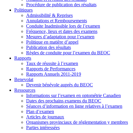
Procédure de publication des résultats
Politiques
Admissibilité & Reprises
Annulations et Remboursements
Conduite Inadmissible lors de l’examen
Fréquence, lieux et dates des examens
Mesures d’adaptation pour l’examen
Politique en matière d’appel
Publication des résultats
Règles de conduite pour l’examen du BEOC
Rapports
Taux de réussite à l’examen
Rapports de Performances
Rapports Annuels 2011-2019
Benevolat
Devenir bénévole auprès du BEOC
Ressources
Informations sur l’examen en optométrie Canadien
Dates des prochains examens du BEOC
Séances d’information en ligne relatives à l’examen
Plan d’examen
Articles de journaux
Organismes provinciaux de réglementation y membres
Parties intéressées