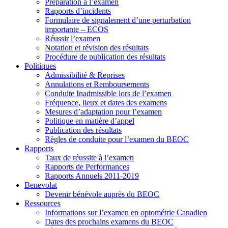
Préparation à l’examen
Rapports d’incidents
Formulaire de signalement d’une perturbation
importante – ECOS
Réussir l’examen
Notation et révision des résultats
Procédure de publication des résultats
Politiques
Admissibilité & Reprises
Annulations et Remboursements
Conduite Inadmissible lors de l’examen
Fréquence, lieux et dates des examens
Mesures d’adaptation pour l’examen
Politique en matière d’appel
Publication des résultats
Règles de conduite pour l’examen du BEOC
Rapports
Taux de réussite à l’examen
Rapports de Performances
Rapports Annuels 2011-2019
Benevolat
Devenir bénévole auprès du BEOC
Ressources
Informations sur l’examen en optométrie Canadien
Dates des prochains examens du BEOC