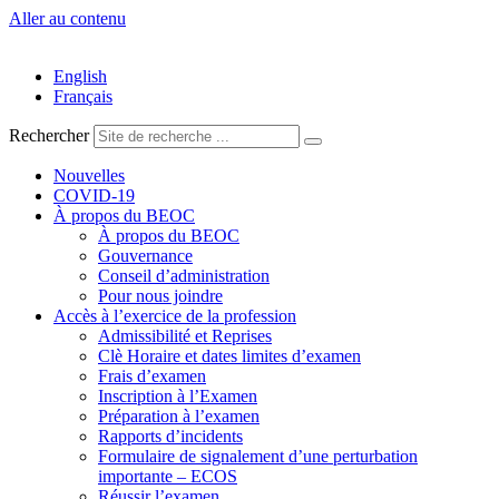
Aller au contenu
English
Français
Rechercher
Nouvelles
COVID-19
À propos du BEOC
À propos du BEOC
Gouvernance
Conseil d’administration
Pour nous joindre
Accès à l’exercice de la profession
Admissibilité et Reprises
Clè Horaire et dates limites d’examen
Frais d’examen
Inscription à l’Examen
Préparation à l’examen
Rapports d’incidents
Formulaire de signalement d’une perturbation
importante – ECOS
Réussir l’examen