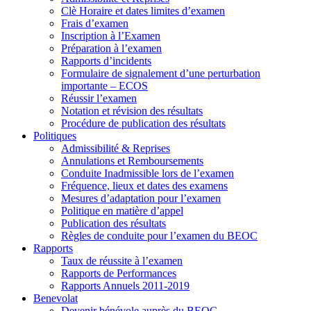
Clè Horaire et dates limites d’examen
Frais d’examen
Inscription à l’Examen
Préparation à l’examen
Rapports d’incidents
Formulaire de signalement d’une perturbation
importante – ECOS
Réussir l’examen
Notation et révision des résultats
Procédure de publication des résultats
Politiques
Admissibilité & Reprises
Annulations et Remboursements
Conduite Inadmissible lors de l’examen
Fréquence, lieux et dates des examens
Mesures d’adaptation pour l’examen
Politique en matière d’appel
Publication des résultats
Règles de conduite pour l’examen du BEOC
Rapports
Taux de réussite à l’examen
Rapports de Performances
Rapports Annuels 2011-2019
Benevolat
Devenir bénévole auprès du BEOC