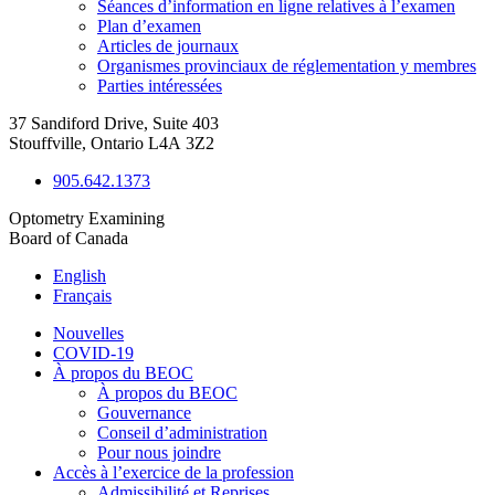
Séances d’information en ligne relatives à l’examen
Plan d’examen
Articles de journaux
Organismes provinciaux de réglementation y membres
Parties intéressées
37 Sandiford Drive, Suite 403
Stouffville, Ontario L4A 3Z2
905.642.1373
Optometry Examining
Board of Canada
English
Français
Nouvelles
COVID-19
À propos du BEOC
À propos du BEOC
Gouvernance
Conseil d’administration
Pour nous joindre
Accès à l’exercice de la profession
Admissibilité et Reprises