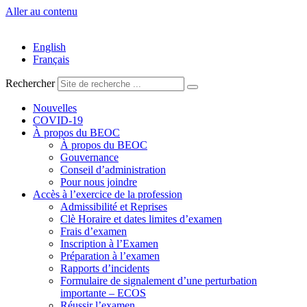
Aller au contenu
English
Français
Rechercher
Nouvelles
COVID-19
À propos du BEOC
À propos du BEOC
Gouvernance
Conseil d’administration
Pour nous joindre
Accès à l’exercice de la profession
Admissibilité et Reprises
Clè Horaire et dates limites d’examen
Frais d’examen
Inscription à l’Examen
Préparation à l’examen
Rapports d’incidents
Formulaire de signalement d’une perturbation
importante – ECOS
Réussir l’examen